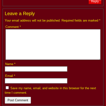
Reply
Leave a Reply
Your email address will not be published.
Required fields are marked
*
Comment
*
Name
*
Email
*
Save my name, email, and website in this browser for the next
time I comment.