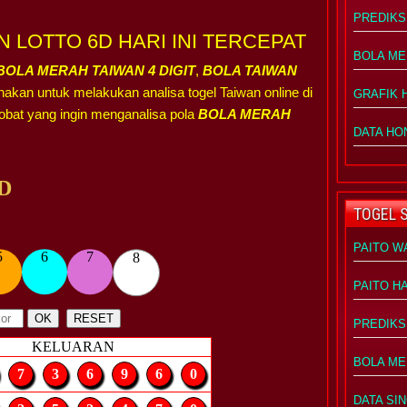
PREDIKS
 LOTTO 6D HARI INI TERCEPAT
BOLA M
BOLA MERAH TAIWAN 4 DIGIT
,
BOLA TAIWAN
akan untuk melakukan analisa togel Taiwan online di
GRAFIK
sobat yang ingin menganalisa pola
BOLA MERAH
DATA HO
TOGEL 
PAITO W
PAITO H
PREDIKS
BOLA ME
DATA SI