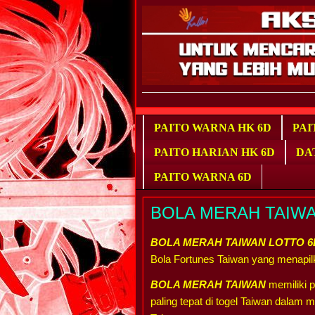
PAITO WARNA HK 6D
PAI
PAITO HARIAN HK 6D
DA
PAITO WARNA 6D
BOLA MERAH TAIWAN
BOLA MERAH TAIWAN LOTTO 6D
Bola Fortunes Taiwan yang menapilka
BOLA MERAH TAIWAN
memiliki p
paling tepat di togel Taiwan dalam 