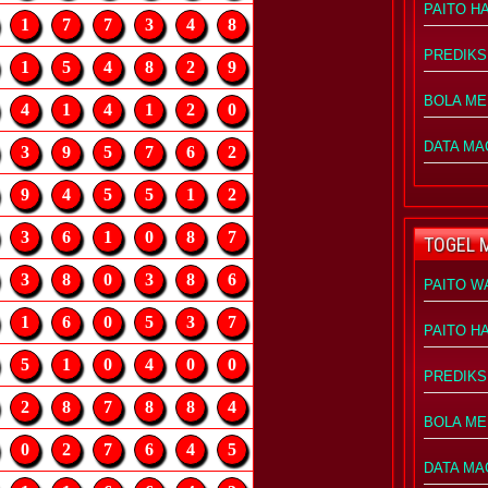
PAITO H
PREDIKS
BOLA ME
DATA MA
TOGEL 
PAITO W
PAITO H
PREDIKS
BOLA ME
DATA MA